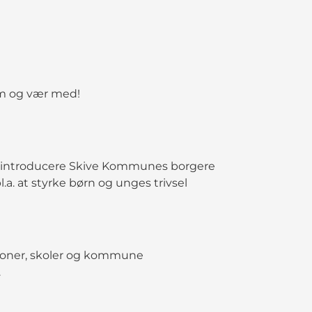
kom og vær med!
 og introducere Skive Kommunes borgere
bl.a. at styrke børn og unges trivsel
tioner, skoler og kommune
.