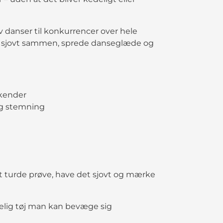
v danser til konkurrencer over hele
det sjovt sammen, sprede danseglæde og
 kender
 og stemning
t turde prøve, have det sjovt og mærke
ndelig tøj man kan bevæge sig