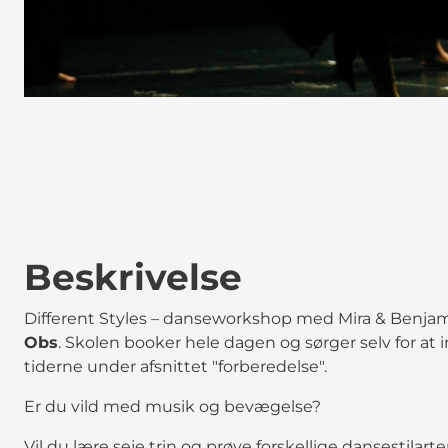
Beskrivelse
Different Styles – danseworkshop med Mira & Benjam
Obs
. Skolen booker hele dagen og sørger selv for at
tiderne under afsnittet "forberedelse".
Er du vild med musik og bevægelse?
Vil du lære seje trin og prøve forskellige dansestilarte