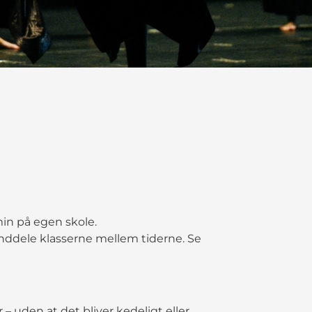
in på egen skole.
 inddele klasserne mellem tiderne. Se
r – uden at det bliver kedeligt eller