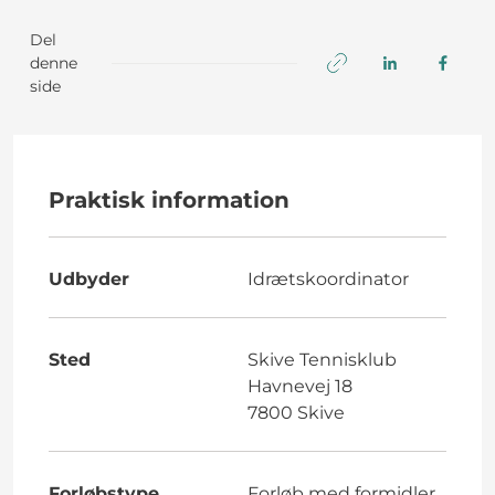
Del
denne
side
Praktisk information
Udbyder
Idrætskoordinator
Sted
Skive Tennisklub
Havnevej 18
7800 Skive
Forløbstype
Forløb med formidler