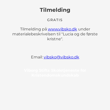
Tilmelding
GRATIS
Tilmelding på
www.vibsko.dk
under
materialebeskrivelsen til "Lucia og de første
kristne".
Email:
vibsko@vibsko.dk
Viborg Stifts Skoletjeneste for
Kristendomskundskab