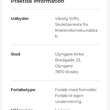
Praktisk information
Udbyder
Viborg Stifts
Skoletjeneste for
Kristendomskundska
b
Sted
Glyngøre Kirke
Bredgade 23,
Glyngøre
7870 Roslev
Forløbstype
Forløb med formidler
Forløb til egen
undervisning