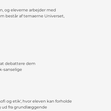
en, og eleverne arbejder med
som består af temaerne Universet,
re at debattere dem
k-sanselige
fi og etik', hvor eleven kan forholde
ng ud fra grundlæggende