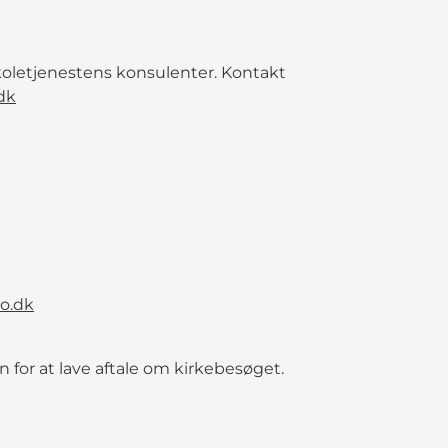
skoletjenestens konsulenter. Kontakt
dk
o.dk
 for at lave aftale om kirkebesøget.