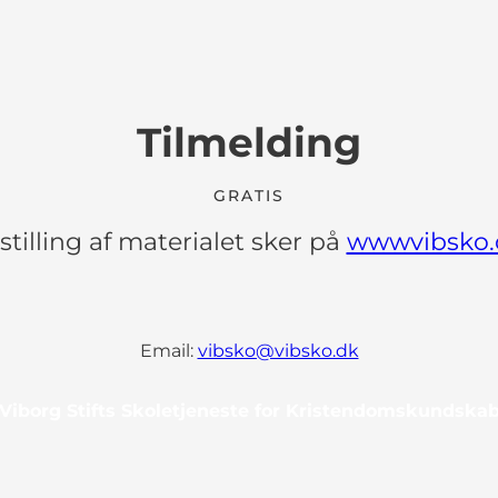
Tilmelding
GRATIS
stilling af materialet sker på
wwwvibsko.
Email:
vibsko@vibsko.dk
Viborg Stifts Skoletjeneste for Kristendomskundska