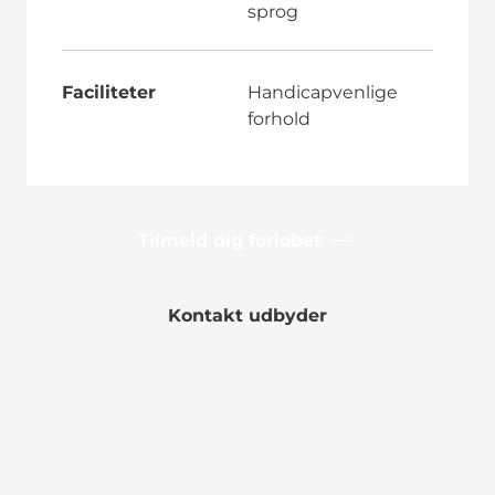
sprog
Faciliteter
Handicapvenlige
forhold
Tilmeld dig forløbet
Kontakt udbyder